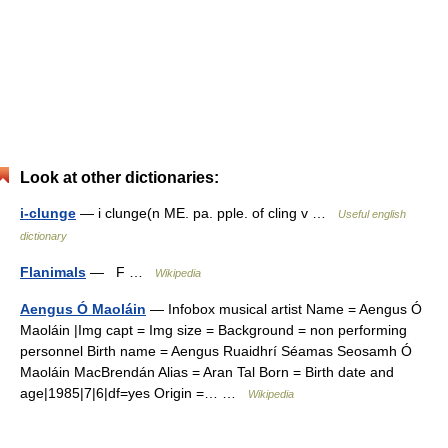
Look at other dictionaries:
i-clunge
— i clunge(n ME. pa. pple. of cling v …
Useful english
dictionary
Flanimals
— F …
Wikipedia
Aengus Ó Maoláin
— Infobox musical artist Name = Aengus Ó
Maoláin |Img capt = Img size = Background = non performing
personnel Birth name = Aengus Ruaidhrí Séamas Seosamh Ó
Maoláin MacBrendán Alias = Aran Tal Born = Birth date and
age|1985|7|6|df=yes Origin =… …
Wikipedia