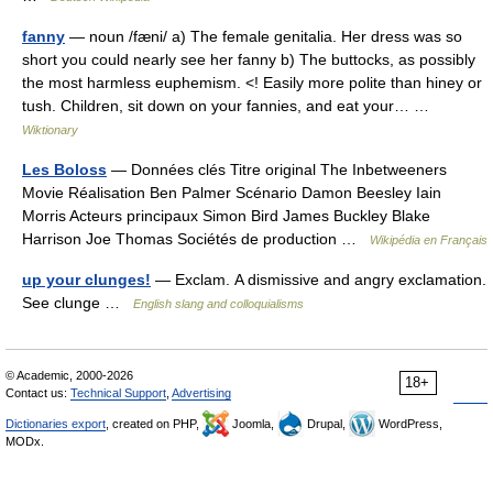
fanny
— noun /fæni/ a) The female genitalia. Her dress was so
short you could nearly see her fanny b) The buttocks, as possibly
the most harmless euphemism. <! Easily more polite than hiney or
tush. Children, sit down on your fannies, and eat your… …
Wiktionary
Les Boloss
— Données clés Titre original The Inbetweeners
Movie Réalisation Ben Palmer Scénario Damon Beesley Iain
Morris Acteurs principaux Simon Bird James Buckley Blake
Harrison Joe Thomas Sociétés de production …
Wikipédia en Français
up your clunges!
— Exclam. A dismissive and angry exclamation.
See clunge …
English slang and colloquialisms
© Academic, 2000-2026
18+
Contact us:
Technical Support
,
Advertising
Dictionaries export
, created on PHP,
Joomla,
Drupal,
WordPress,
MODx.