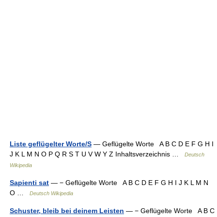
Liste geflügelter Worte/S
— Geflügelte Worte A B C D E F G H I
J K L M N O P Q R S T U V W Y Z Inhaltsverzeichnis …
Deutsch
Wikipedia
Sapienti sat
— − Geflügelte Worte A B C D E F G H I J K L M N
O …
Deutsch Wikipedia
Schuster, bleib bei deinem Leisten
— − Geflügelte Worte A B C