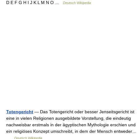
D E F G H I J K L M N O …
Deutsch Wikipedia
Totengericht
— Das Totengericht oder besser Jenseitsgericht ist
eine in vielen Religionen ausgebildete Vorstellung, die eindeutig
nachweisbar erstmals in der ägyptischen Mythologie erschien und
ein religiöses Konzept umschreibt, in dem der Mensch entweder…
…
Deutsch Wikipedia