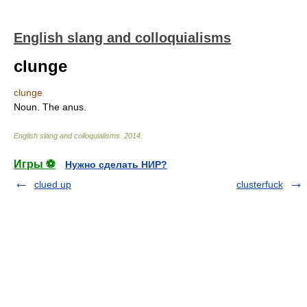
English slang and colloquialisms
clunge
clunge
Noun. The anus.
English slang and colloquialisms
.
2014
.
Игры ⚽
Нужно сделать НИР?
clued up
clusterfuck